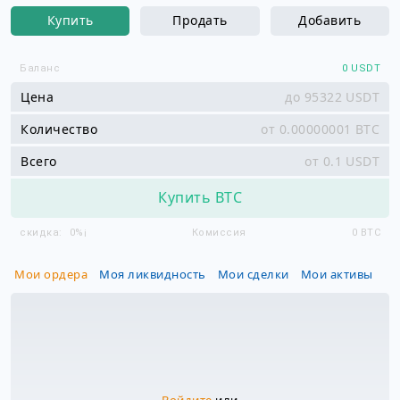
Купить
Продать
Добавить
Баланс
0
USDT
Цена
USDT
Количество
BTC
Всего
USDT
Купить BTC
скидка:
0%
Комиссия
0
BTC
ℹ️
Мои ордера
Моя ликвидность
Мои сделки
Мои активы
Войдите
или