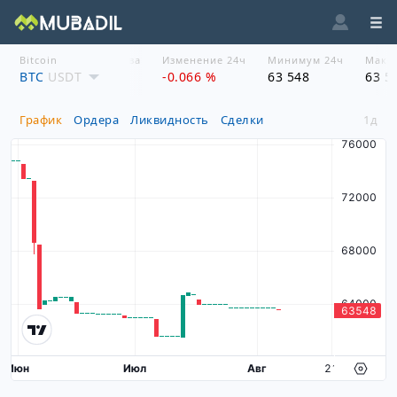
Bitcoin
Стоимость актива
Изменение 24ч
Минимум 24ч
Макси
BTC
$ 63 548
USDT
-0.066 %
63 548
63 5
График
Ордера
Ликвидность
Сделки
1д